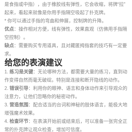
是食指或中指），由于橡胶线有弹性，它会收缩，将牌“拉”
起来，看起来就像是你用手指隔空吸起了扑克牌。
* 你可以通过手指的弯曲和伸展，控制牌的升降。
优点
：操作相对方便，线有弹性，效果直观（仿佛用手指隔
空控制）。
缺点
：需要购买专用道具，且对藏匿拇指套的技巧有一定要
求。
给您的表演建议
1.
练习是关键
：无论哪种方法，都需要大量的练习，直到动
作变得自然而毫无破绽。特别是连接和断开隐线的动作。
2.
错误引导
：利用你的眼神、语言和身体动作来引导观众的
注意力，让他们忽略你的秘密动作。
3.
营造氛围
：配合适当的台词和神秘的肢体语言，能极大地
增强魔术效果。
4.
检查环节
：在表演开始前或结束后，可以准备一张完全正
常的扑克牌让观众检查，增加可信度。