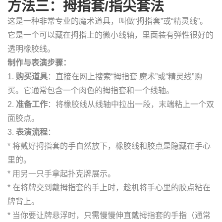
方法三：拇指套/指尖套法
这是一种非常专业的魔术道具，叫做“拇指套”或“精灵线”。
它是一个可以藏在拇指上的微小线轴，里面装有弹性很好的
透明橡胶线。
制作与表演步骤：
1.
购买道具
：直接在网上搜索“拇指套 魔术”或“精灵线”购
买。它通常包含一个肉色的拇指套和一个线轴。
2.
准备工作
：将橡胶线从线轴中拉出一段，末端粘上一个双
面胶点。
3.
表演流程
：
* 将戴好拇指套的手自然放下，橡胶线和胶点是隐藏在手心
里的。
* 用另一只手拿起扑克牌展示。
* 在将牌交到戴拇指套的手上时，趁机将手心里的胶点粘在
牌背上。
* 当你要让牌悬浮时，只需慢慢伸直戴拇指套的手指（通常