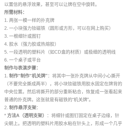
以置信的悬浮效果，甚至可以让牌在空中旋转。
所需材料：
1. 两张一模一样的扑克牌
2. 一小块强力钕磁铁（圆形或方形，可以在网上购买）
3. 一根细针或图钉
4. 胶水（强力胶或热熔胶）
5. 一段透明的塑料片（如CD盒的材质）或极细的透明线
6. 一个桌子或平台
制作与表演步骤：
1.
制作“制作“机关牌”
：将其中一张扑克牌从中间小心撕开
（不要完全撕成两半），将小块钕磁铁用胶水固定在牌背的
中央位置。然后将撕开的部分重新粘合，恢复成一张看起来
普通的扑克牌。这张就是有磁铁的“机关牌”。
2.
制作悬浮支架
：
*
方法A（透明支架）
：将细针或图钉固定在桌子边缘，针
尖朝上。把透明的塑料片用胶水粘在针头上，形成一个几乎