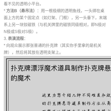
看不见的透明小平台。
*
方法B（悬吊法）
：用一根极细的透明鱼线，一头绑在桌
面上方的某个固定点（如灯架、门框），另一头垂下，末端
系上另一块钕磁铁（与机关牌里的磁铁同级相对，即N极对
N极或S极对S极）。
3.
表演流程
：
* 向观众展示那张普通的扑克牌（其实你手里拿的是机关
牌），然后将其放在透明支架上。