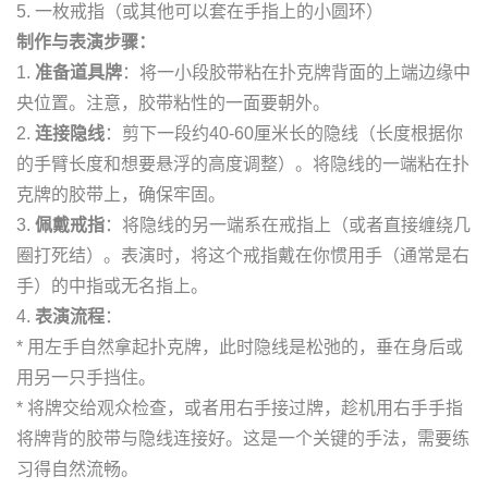
5. 一枚戒指（或其他可以套在手指上的小圆环）
制作与表演步骤：
1.
准备道具牌
：将一小段胶带粘在扑克牌背面的上端边缘中
央位置。注意，胶带粘性的一面要朝外。
2.
连接隐线
：剪下一段约40-60厘米长的隐线（长度根据你
的手臂长度和想要悬浮的高度调整）。将隐线的一端粘在扑
克牌的胶带上，确保牢固。
3.
佩戴戒指
：将隐线的另一端系在戒指上（或者直接缠绕几
圈打死结）。表演时，将这个戒指戴在你惯用手（通常是右
手）的中指或无名指上。
4.
表演流程
：
* 用左手自然拿起扑克牌，此时隐线是松弛的，垂在身后或
用另一只手挡住。
* 将牌交给观众检查，或者用右手接过牌，趁机用右手手指
将牌背的胶带与隐线连接好。这是一个关键的手法，需要练
习得自然流畅。