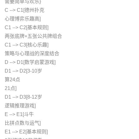
需要简单与欢乐}
C --> C1[德州扑克
心理博弈乐趣高]
C1 --> C2[基本规则]
两张底牌+五张公共牌组合
C1 --> C3[核心乐趣]
策略与心理战的深度结合
D --> D1[数学启蒙游戏]
D1 --> D2[3-10岁
算24点
21点]
D1 --> D3[8-12岁
逻辑推理游戏]
E --> E1[斗牛
比拼点数与运气]
E1 --> E2[基本规则]