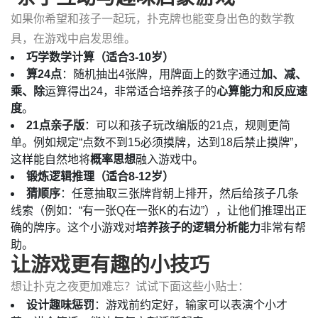
如果你希望和孩子一起玩，扑克牌也能变身出色的数学教
具，在游戏中启发思维。
巧学数学计算（适合3-10岁）
算24点
：随机抽出4张牌，用牌面上的数字通过
加、减、
乘、除
运算得出24，非常适合培养孩子的
心算能力和反应速
度
。
21点亲子版
：可以和孩子玩改编版的21点，规则更简
单。例如规定“点数不到15必须摸牌，达到18后禁止摸牌”，
这样能自然地将
概率思想
融入游戏中。
锻炼逻辑推理（适合8-12岁）
猜顺序
：任意抽取三张牌背朝上排开，然后给孩子几条
线索（例如：“有一张Q在一张K的右边”），让他们推理出正
确的牌序。这个小游戏对
培养孩子的逻辑分析能力
非常有帮
助。
让游戏更有趣的小技巧
想让扑克之夜更加难忘？试试下面这些小贴士：
设计趣味惩罚
：游戏前约定好，输家可以表演个小才