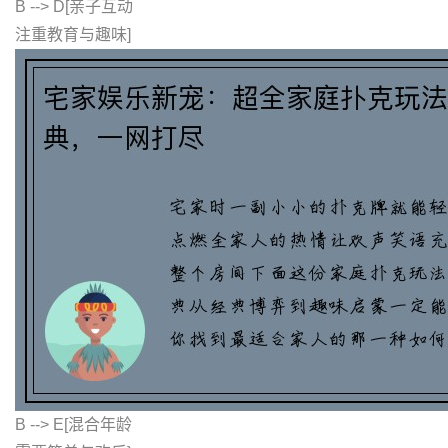
B --> D[亲子互动
注重教育与趣味]
B --> E[混合年龄