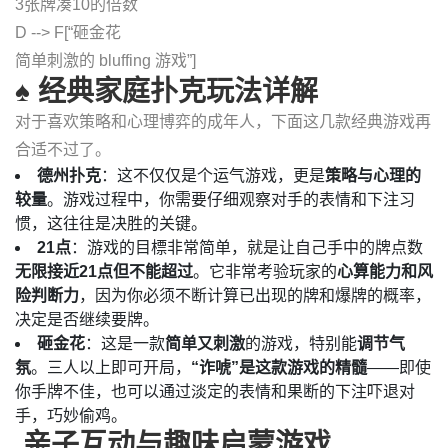
3张牌凑10的倍数
D --> F[“砸金花
简单刺激的 bluffing 游戏”]
♠️ 经典家庭扑克玩法详解
对于喜欢策略和心理博弈的成年人，下面这几款经典游戏再
合适不过了。
德州扑克
：这不仅仅是个运气游戏，更是
策略与心理的
较量
。游戏过程中，你需要仔细观察对手的表情和下注习
惯，这往往是决胜的关键。
21点
：游戏的目標非常简单，就是让自己手中的牌点数
无限接近21点但不能超过
。它非常考验玩家的
心算能力和风
险判断力
，因为你必须不断计算已出现的牌和爆牌的概率，
决定是否继续要牌。
砸金花
：这是一款
简单又刺激
的游戏，特别能
调节气
氛
。三人以上即可开局，
“诈唬”是这款游戏的精髓
——即使
你手牌不佳，也可以通过淡定的表情和果断的下注吓退对
手，巧妙偷鸡。
‍‍‍ 亲子互动与趣味启蒙游戏