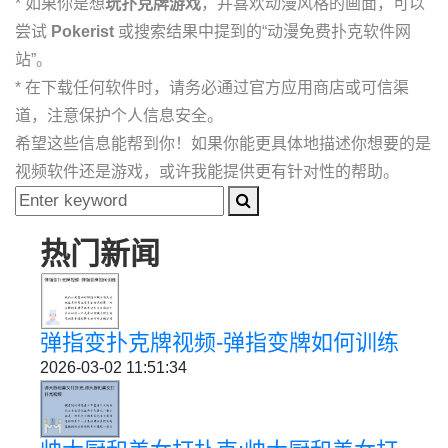
* 如果你是想
玩扑克牌游戏
，并喜欢动漫风格的画面，可以
尝试
Pokerist
或搜索结果中提到的“动漫免费扑克软件网
站”。
* 在下载任何软件时，请务必通过官方应用商店或可信渠
道，注意保护个人信息安全。
希望这些信息能帮到你！如果你能更具体地描述你想要的是
视频软件还是游戏，或许我能提供更有针对性的帮助。
热门新闻
弹指变扑克牌视频-弹指变牌如何训练
2026-03-02 11:51:34