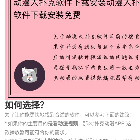
如何选择？
为了让你能更快地找到合适的软件，可以参考下面的建议：
* 如果你的主要目的是
看动漫视频
，那么“扑克动漫APP”这
款播放器可能符合你的需求。