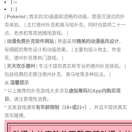
| :--
| : |
|
Pokerist
| 真实的3D画面和流畅的动画，营造沉浸式的扑
克体验。 | 主打德州扑克和奥马哈扑克，同时也提供二十一
点、老虎机等其他赌场游戏。 |
|
动漫免费扑克软件网站
| 界面采用
精美的动漫画风设计
，
有细腻的角色设计和动画效果。 | 主要包括斗地主、炸金
花、德州扑克等热门游戏。 |
|
天天欢乐德州
| 专注于提供真实和专业的德州扑克体验。 |
包括经典的无限注德州扑克、奥马哈等多种玩法。 |
⚠️ 温馨提示
* 以上推荐的扑克游戏大多涉及
虚拟筹码
和
App内购买项
目
，请注意理性消费。
* 这类游戏通常
有年龄限制（18+或21+）
，并且不提供真实
货币赌博。