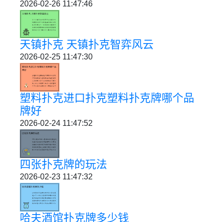
2026-02-26 11:47:46
天镇扑克 天镇扑克智弈风云
2026-02-25 11:47:30
塑料扑克进口扑克塑料扑克牌哪个品
牌好
2026-02-24 11:47:52
四张扑克牌的玩法
2026-02-23 11:47:32
哈夫酒馆扑克牌多少钱