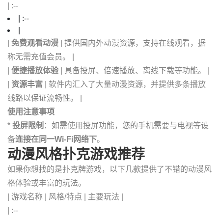
| :--
| :--
|
|
免费观看动漫
| 提供国内外动漫资源，支持在线观看，据
称无需充值会员。 |
|
便捷播放体验
| 具备投屏、倍速播放、离线下载等功能。 |
|
资源丰富
| 软件内汇入了大量动漫资源，并提供多条播放
线路以保证流畅性。 |
使用注意事项
*
投屏限制
：如需使用投屏功能，您的手机需要与电视等设
备
连接在同一Wi-Fi网络下
。
动漫风格扑克游戏推荐
如果你想找的是扑克牌游戏，以下几款提供了不错的动漫风
格体验或丰富的玩法。
| 游戏名称 | 风格/特点 | 主要玩法 |
| :--