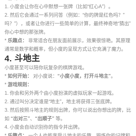
1. 小度会让你在心中默想一张牌（比如“红心A”）。
2. 然后它会通过一系列问答（例如：“你的牌是红色吗？”
吗？”），或者让你进行一些简单的计算，最终神奇地“猜出”
你心中想的那张牌。
*
乐趣点：
非常适合在朋友面前展示，效果很惊艳。其原理
通常是数学和概率，但小度的呈现方式让它充满了魔力。
4. 斗地主
小度甚至可以陪你玩复杂的棋牌游戏。
*
如何开始：
对小度说：
“小度小度，打开斗地主”
。
*
游戏规则：
1. 你会和另外两个由小度扮演的虚拟玩家一起游戏。
2. 通过叫分决定谁是“地主”，地主将获得三张底牌。
3. 然后按照斗地主的规则出牌，你可以说出你想出的牌，比
如
“出对三”
、
“出顺子”
等。
4. 小度会自动识别你的指令并出牌。
*
乐趣点：
一个人也能享受斗地主的乐趣，锻炼你的记牌和