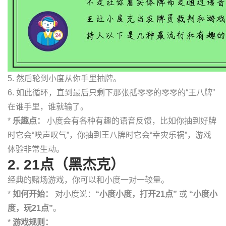
5. 然后轮到小度从你手里抽牌。
6. 如此循环，直到最后只剩下那张孤零零的零零的“王八牌”
在谁手里，谁就输了。
*
乐趣点：
小度会有各种有趣的语音反馈，比如你抽到好牌
时它会“唉声叹气”，你抽到王八牌时它会“幸灾乐祸”，游戏
体验非常生动。
2. 21点（黑杰克）
经典的赌场游戏，你可以和小度一对一较量。
*
如何开始：
对小度说：
“小度小度，打开21点”
或
“小度小
度，玩21点”
。
*
游戏规则：