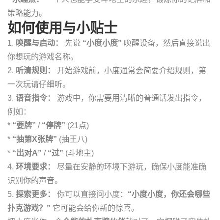
策略能力。
如何使用与小贴士
1.
唤醒与启动：
先说
“小度小度”
唤醒设备，然后直接说出
你想玩的游戏名称。
2.
听清规则：
开始游戏前，小度通常会简要介绍规则，第
一次玩请仔细听。
3.
语音指令：
游戏中，你需要用清晰的普通话发出指令，
例如：
*
“要牌”
/
“停牌”
(21点)
*
“抽第X张牌”
(抽王八)
*
“出对A”
/
“过”
(斗地主)
4.
环境要求：
尽量在安静的环境下游玩，确保小度能准确
识别你的声音。
5.
探索更多：
你可以直接问小度：
“小度小度，你还会哪些
扑克游戏？”
它可能会给你新的惊喜。