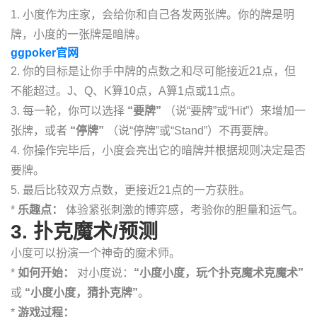
1. 小度作为庄家，会给你和自己各发两张牌。你的牌是明
牌，小度的一张牌是暗牌。
ggpoker官网
2. 你的目标是让你手中牌的点数之和尽可能接近21点，但
不能超过。J、Q、K算10点，A算1点或11点。
3. 每一轮，你可以选择
“要牌”
（说“要牌”或“Hit”）来增加一
张牌，或者
“停牌”
（说“停牌”或“Stand”）不再要牌。
4. 你操作完毕后，小度会亮出它的暗牌并根据规则决定是否
要牌。
5. 最后比较双方点数，更接近21点的一方获胜。
*
乐趣点：
体验紧张刺激的博弈感，考验你的胆量和运气。
3. 扑克魔术/预测
小度可以扮演一个神奇的魔术师。
*
如何开始：
对小度说：
“小度小度，玩个扑克魔术克魔术”
或
“小度小度，猜扑克牌”
。
*
游戏过程：