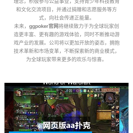
理念，积极参与公益事业，支持青少年科技教育
和文化交流项目，并通过捐赠和志愿服务等方
式，向社会传递正能量。
未来，
ggpoker官网
将继续致力于为全球玩家创
造更丰富、更有趣的游戏体验，同时不断推动游
戏产业的发展。公司将以更加开放的姿态，拥抱
技术革新和市场变革，不断探索新的商业模式，
为全球玩家带来更多的欢乐与惊喜。