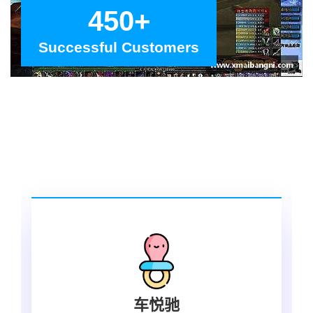
450+
Successful Customers
车悦驰