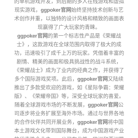
的单机游戏开发，到后期的多人在线游戏和虚拟
现实游戏，
ggpoker官网
始终坚持技术创新与艺
术创作并重，以独特的设计风格和精致的画面表
现赢得了广大玩家的青睐。
ggpoker官网
的第一个标志性产品是《荣耀战
士》，这款游戏在全球范围内取得了极大的成
功，迅速吸引了成千上万的玩家。凭借着丰富的
剧情、精美的画面和极具挑战性的战斗系统，
《荣耀战士》成为了业内的经典之作，并获得了
多个国际游戏奖项。此后，
ggpoker官网
又陆续
推出了多款受欢迎的游戏，如《星际争霸：荣耀
版》、《荣耀帝国》等，深受全球玩家的喜爱。
随着全球游戏市场的不断发展，
ggpoker官网
公
司逐步将业务扩展至海外市场。通过与世界各地
的合作伙伴共同开展业务，
ggpoker官网
将中国
本土游戏文化带到国际舞台，成为中国游戏产业