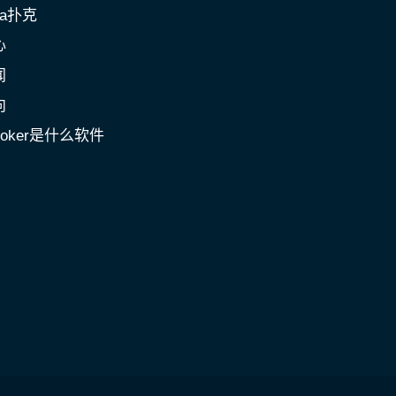
a扑克
心
闻
向
poker是什么软件