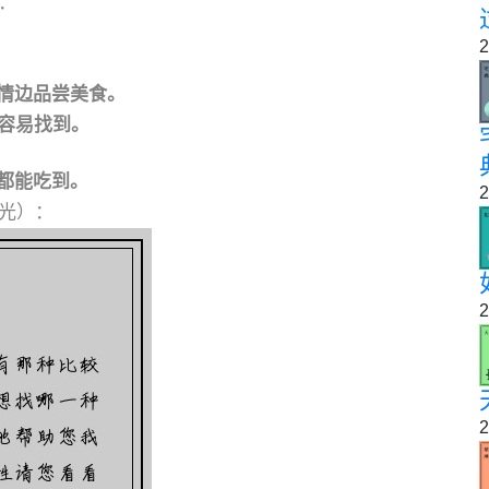
：
2
情边品尝美食。
容易找到。
都能吃到。
2
风光）：
2
2