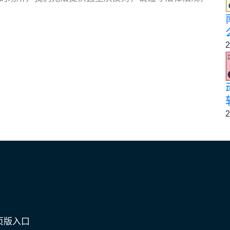
2
2
页版入口