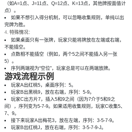
（如A=1点、J=11点、Q=12点、K=13点，其他牌按面值计
点）。
如果不想引入得分机制，可以忽略收集规则，单纯以出
完牌为胜。
4.
特殊情况
：
如果桌面只有一张牌，玩家只能将牌放在左端或右端，
不能插空。
点数相不能插空（例如，两个5之间不能插入另一张
5）。
序列两端视为“空位”，玩家总是可以在两端放牌。
游戏流程示例
玩家A出红桃5，桌面序列：5。
玩家B出黑桃9，放在右端，序列：5-9。
玩家C出方片7，插入5和9之间（因为7介于5和9之
间），序列变为5-7-9。如果适用收集规则，玩家C收集5、
7、9。
接下来玩家A出梅花3，放在左端，序列：3-5-7-9。
玩家B出红桃J，放在右端，序列：3-5-7-9-J。