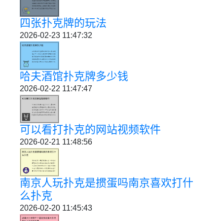
四张扑克牌的玩法
2026-02-23 11:47:32
哈夫酒馆扑克牌多少钱
2026-02-22 11:47:47
可以看打扑克的网站视频软件
2026-02-21 11:48:56
南京人玩扑克是掼蛋吗南京喜欢打什
么扑克
2026-02-20 11:45:43