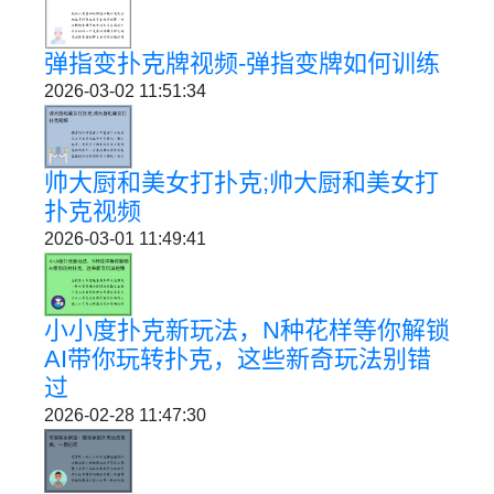
弹指变扑克牌视频-弹指变牌如何训练
2026-03-02 11:51:34
帅大厨和美女打扑克;帅大厨和美女打
扑克视频
2026-03-01 11:49:41
小小度扑克新玩法，N种花样等你解锁
AI带你玩转扑克，这些新奇玩法别错
过
2026-02-28 11:47:30