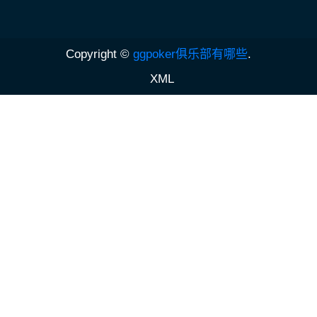
Copyright ©
ggpoker俱乐部有哪些
.
XML