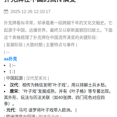
2025-12-26 12:10:17
扑克牌看似寻常，却承载着一段跨越千年的文化交融史。它
起源于中国，远播世界，最终又以崭新面貌回归故土。下面
这个表格梳理了扑克牌在中国流传演变的关键阶段：
| 发展阶段 | 大致时期 | 主要特点与事件 |
| :--
aa扑克
| :--
| : |
|
中国起源
| 汉代至宋元 |
汉代
：相传为韩信发明"叶子戏"，用以排解士兵乡愁。
唐宋
："叶子戏"发展成熟，并有《叶子格》等专著出现。
其外形、玩法与历法关联（如40张牌、四门花色对应四
季）。
-
元代
：马可·波罗将叶子戏带入欧洲。 |
|
欧洲演变与回流
| 明清至近代 |