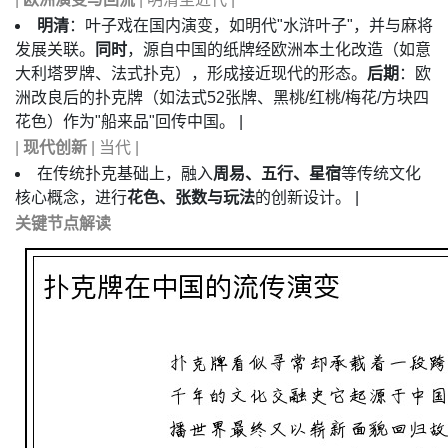
明清
：叶子戏在国内演变，如明代"水浒叶子"，并与麻将
发展关联。
同时
，源自中国的纸牌经欧洲本土化改造（如意
大利塔罗牌、法式扑克），形成接近现代的形态。
后期
：欧
洲改良后的扑克牌（如法式52张牌、黑桃/红桃/梅花/方块四
花色）作为"船来品"回传中国。 |
|
现代创新
| 当代 |
在传统扑克基础上，融入
周易、五行、星宿
等传统文化
核心概念，进行
花色、张数与玩法
的创新设计。 |
关键节点解读