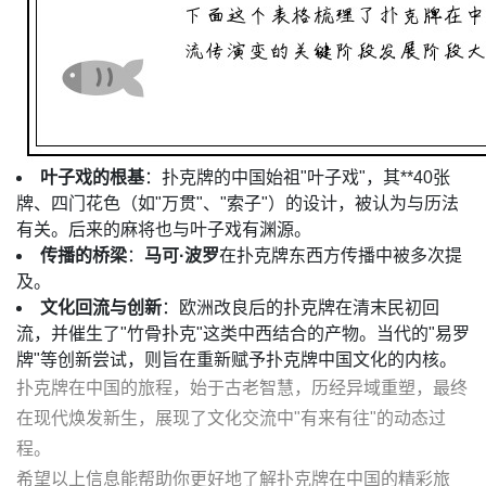
叶子戏的根基
：扑克牌的中国始祖"叶子戏"，其**40张
牌、四门花色（如"万贯"、"索子"）的设计，被认为与历法
有关。后来的麻将也与叶子戏有渊源。
传播的桥梁
：
马可·波罗
在扑克牌东西方传播中被多次提
及。
文化回流与创新
：欧洲改良后的扑克牌在清末民初回
流，并催生了"竹骨扑克"这类中西结合的产物。当代的"易罗
牌"等创新尝试，则旨在重新赋予扑克牌中国文化的内核。
扑克牌在中国的旅程，始于古老智慧，历经异域重塑，最终
在现代焕发新生，展现了文化交流中"有来有往"的动态过
程。
希望以上信息能帮助你更好地了解扑克牌在中国的精彩旅