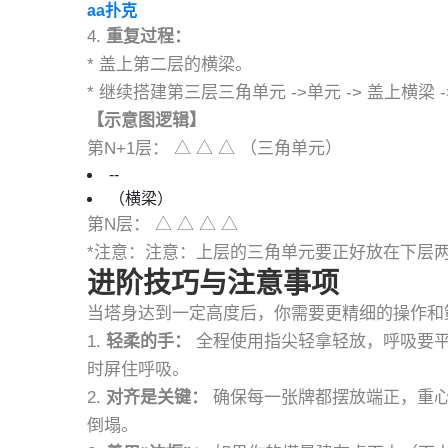
aa扑克
4.
重复过程：
* 盖上第二层的横梁。
* 继续搭建第三层三角单元 ->单元 -> 盖上横
【示意图逻辑】
第N+1层： △ △ △ （三角单元）
--
（横梁）
第N层： △ △ △ △
*注意：注意：上层的三角单元要正好放在下层
进阶技巧与注意事项
当塔身达到一定高度后，你需要更精细的操作和
1.
轻柔的手：
全程使用指尖轻拿轻放，呼吸要平
时屏住呼吸。
2.
对齐是关键：
确保每一张牌都摆放端正，重心
倒塌。