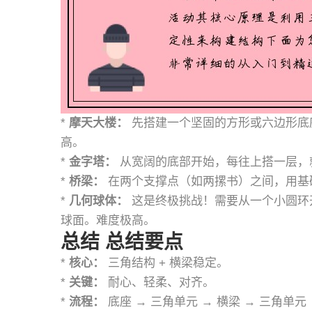
*
摩天大楼：
先搭建一个坚固的方形或六边形底
高。
*
金字塔：
从宽阔的底部开始，每往上搭一层，
*
桥梁：
在两个支撑点（如两摞书）之间，用基
*
几何球体：
这是终极挑战！需要从一个小圆环
球面。难度极高。
总结 总结要点
*
核心：
三角结构 + 横梁稳定。
*
关键：
耐心、轻柔、对齐。
*
流程：
底座 → 三角单元 → 横梁 → 三角单元 