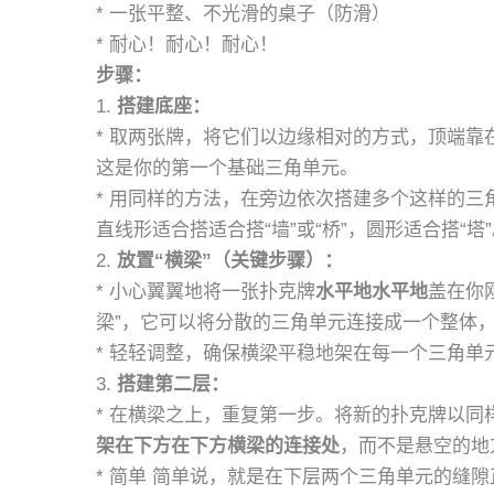
* 一张平整、不光滑的桌子（防滑）
* 耐心！耐心！耐心！
步骤：
1.
搭建底座：
* 取两张牌，将它们以边缘相对的方式，顶端靠
这是你的第一个基础三角单元。
* 用同样的方法，在旁边依次搭建多个这样的
直线形适合搭适合搭“墙”或“桥”，圆形适合搭“塔
2.
放置“横梁”（关键步骤）：
* 小心翼翼地将一张扑克牌
水平地水平地
盖在你
梁”，它可以将分散的三角单元连接成一个整体
* 轻轻调整，确保横梁平稳地架在每一个三角单
3.
搭建第二层：
* 在横梁之上，重复第一步。将新的扑克牌以同
架在下方在下方横梁的连接处
，而不是悬空的地
* 简单 简单说，就是在下层两个三角单元的缝