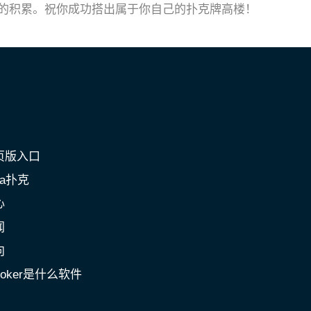
的积累。祝你成功搭出属于你自己的扑克牌高楼！
页版入口
a扑克
心
闻
向
poker是什么软件