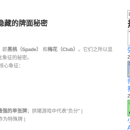
隐藏的牌面秘密
，即
黑桃（Spade）
和
梅花（Club）
。它们之所以显
2
化象征的秘密。
核心象征：
2
最强的单张牌
；拱猪游戏中代表"负分" |
作为特殊牌 |