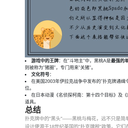
游戏中的王牌
：在"斗地主"中，黑桃A是
最强的
则被称为"猪圈"，专门用来"关猪"。
文化符号
：
在美国2003年伊拉克战争中发布的"扑克牌通缉
位。
在日本动漫《名侦探柯南：第十四个目标》及《
道具。
总结
扑克牌中的"黑头"——黑桃与梅花，远不只是简
设计便源于18世纪英国的"扑克牌税"政策。它