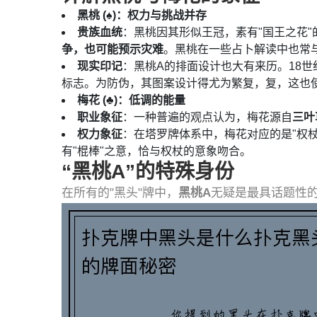
黑桃 (♠️)：权力与挑战并存
贵族血统
：黑桃因其形似王冠，素有"国王之花"
争，也可能预示灾难
。黑桃在一些占卜解读中也常
现实印记
：黑桃A的排面设计也大有来历。18世
标志。为防伪，其图案设计得尤为繁复，复，这也
梅花 (♣️)：低调的能量
职业象征
：一种普遍的观点认为，梅花源自
三叶
权力象征
：在塔罗牌体系中，梅花对应的是"权杖
有"棍棒"之意，恰与权杖的意象吻合。
“黑桃A”的特殊身份
在所有的"黑头"牌中，
黑桃A
无疑是最具话题性