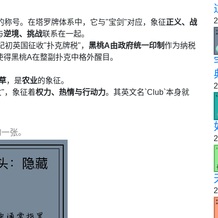
2
的称号。在塔罗牌体系中，它与"宝剑"对应，象征
正义、战
与
逆境、挑战
联系在一起。
纪初英国征收"扑克牌税"，
黑桃A由政府统一印制
作为纳税
使得黑桃A在整副扑克中格外醒目。
草
，是
农业
的象征。
2
"，象征着
权力、热情与行动力
。其英文名`Club`本身就
的一张。
2
2