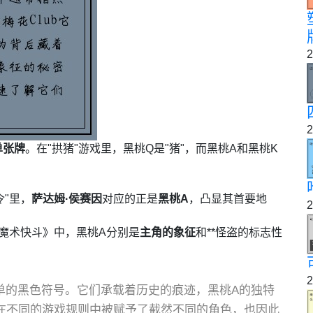
2
2
单张牌
。在"拱猪"游戏里，黑桃Q是"猪"，而黑桃A和黑桃K
令"里，
萨达姆·侯赛因
对应的正是
黑桃A
，凸显其首要地
2
魔术快斗》中，黑桃A分别是
主角的象征
和**怪盗的标志性
2
单的黑色符号。它们承载着历史的痕迹，黑桃A的独特
们在不同的游戏规则中被赋予了截然不同的角色，也因此