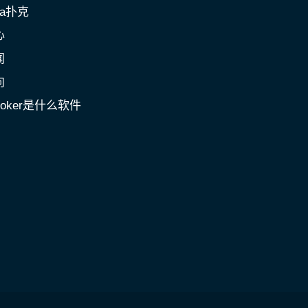
a扑克
心
闻
向
poker是什么软件