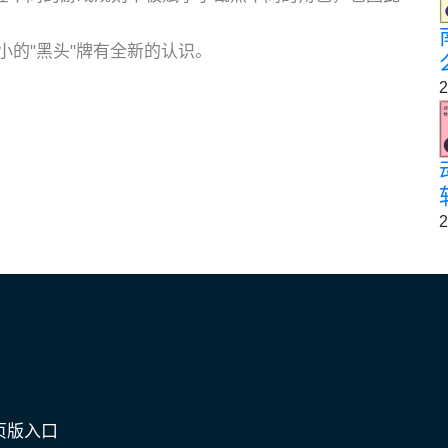
的"黑头"牌有全新的认识。
2
2
页版入口