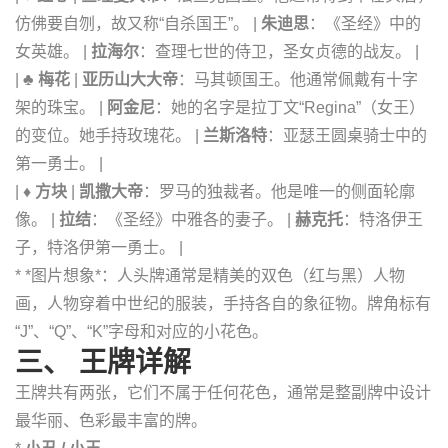
仿佛要自刎，故又称“自杀国王”。 |
朱迪思
：《圣经》中的
女英雄。 |
拉海尔
：查理七世的侍卫，圣女贞德的战友。 |
|
♣️ 梅花
|
亚历山大大帝
：马其顿国王。他通常佩戴有十字
架的珠宝。 |
阿金尼
：她的名字是拉丁文“Regina”（女王）
的变位。她手持玫瑰花。 |
兰斯洛特
：亚瑟王圆桌骑士中的
第一勇士。 |
|
♦️ 方块
|
凯撒大帝
：罗马的独裁者。他是唯一的侧面轮廓
像。 |
拉结
：《圣经》中雅各的妻子。 |
赫克托
：特洛伊王
子，特洛伊第一勇士。 |
* *图片想象*：人头牌通常是精美的双色（红与黑）人物
画，人物穿着中世纪的服装，手持各自的象征物。牌角标有
“J”、“Q”、“K”字母和对应的小花色。
三、 王牌详解
王牌共有两张，它们不属于任何花色，通常是整副牌中设计
最华丽、色彩最丰富的牌。