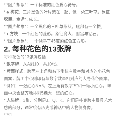
* *图片想象*：一个标准的红色爱心符号。
*
♣️ 梅花
：三片黑色的叶片聚在一起，像一朵三叶草。象征
农民
、幸运与成长。
* *图片想象*：一个黑色的三叶草形状，底部有一个梗。
*
♦️ 方块
：一个红色的菱形。象征
商人
、财富与钻石。
* *图片想象*：一个倾斜了45度的红色正方形。
2. 每种花色的13张牌
每种花色的13张牌包括：
*
数字牌
：从A到10，共10张。
*
牌面样式
：牌面左上角和右下角标有数字和对应的小花色
图案，牌面中心则印有与数字数量相对应的大号花色图案。
* 例如：一张红心5 ♥5，左上角有数字“5”和一颗小红心，牌
面中央会整齐地排列
5颗
大一些的红心。
*
人头牌
：3张，分别是J、Q、K。它们是扑克牌中最具艺术
感的部分，通常绘有历史或神话中的人物侧身像。
* **J