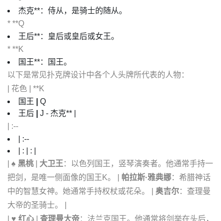
杰克**：侍从，是骑士的随从。
* **Q
王后**：皇后或皇后或女王。
* **K
国王**：国王。
以下是常见扑克牌设计中各个人头牌所代表的人物：
| 花色 | **K
国王
|
Q
王后
|
J - 杰克** |
| :--
| :--
| : | : |
|
♠️ 黑桃
|
大卫王
：以色列国王，竖琴演奏者。他通常手持一
把剑，是唯一侧面像的国王K。 |
帕拉斯·雅典娜
：希腊神话
中的智慧女神。她通常手持权杖或花朵。 |
奥吉尔
：查理曼
大帝的圣骑士。 |
|
♥️ 红心
|
查理曼大帝
：法兰克国王。他通常将剑举在头后，