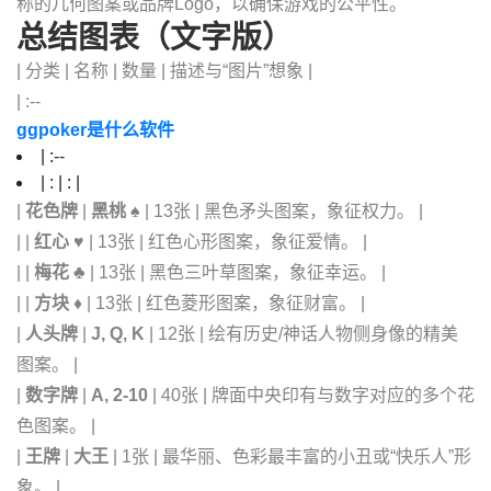
称的几何图案或品牌Logo，以确保游戏的公平性。
总结图表（文字版）
| 分类 | 名称 | 数量 | 描述与“图片”想象 |
| :--
ggpoker是什么软件
| :--
| : | : |
|
花色牌
|
黑桃 ♠️
| 13张 | 黑色矛头图案，象征权力。 |
| |
红心 ♥️
| 13张 | 红色心形图案，象征爱情。 |
| |
梅花 ♣️
| 13张 | 黑色三叶草图案，象征幸运。 |
| |
方块 ♦️
| 13张 | 红色菱形图案，象征财富。 |
|
人头牌
|
J, Q, K
| 12张 | 绘有历史/神话人物侧身像的精美
图案。 |
|
数字牌
|
A, 2-10
| 40张 | 牌面中央印有与数字对应的多个花
色图案。 |
|
王牌
|
大王
| 1张 | 最华丽、色彩最丰富的小丑或“快乐人”形
象。 |