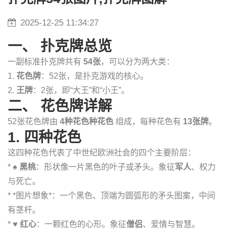
2025-12-25 11:34:27
一、 扑克牌总览
一副标准扑克牌共有
54张
，可以分为两大类：
1.
花色牌
：52张，是扑克游戏的核心。
2.
王牌
：2张，即“大王”和“小王”。
二、 花色牌详解
52张花色牌由
4种花色种花色
组成，每种花色有
13张牌
。
1. 四种花色
这四种花色代表了中世纪欧洲社会的四个主要阶层：
*
♠️ 黑桃
：形状像一片黑色的叶子或矛头。象征
军人
、权力
与死亡。
* *图片想象*：一个黑色、顶端为圆弧形的矛头图案，中间
有茎杆。
*
♥️ 红心
：一颗红色的心形。象征
僧侣
、爱情与智慧。