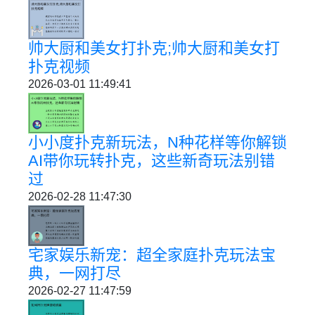
帅大厨和美女打扑克;帅大厨和美女打
扑克视频
2026-03-01 11:49:41
小小度扑克新玩法，N种花样等你解锁
AI带你玩转扑克，这些新奇玩法别错
过
2026-02-28 11:47:30
宅家娱乐新宠：超全家庭扑克玩法宝
典，一网打尽
2026-02-27 11:47:59