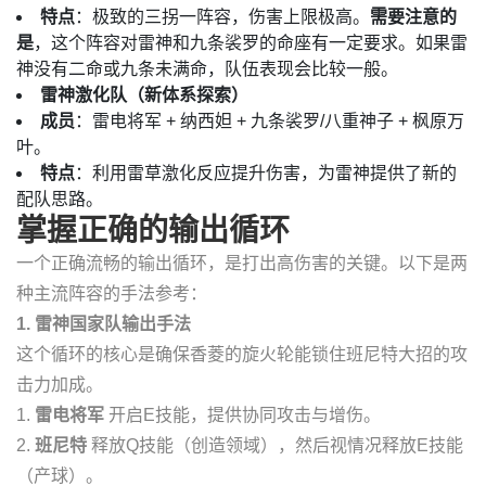
特点
：极致的三拐一阵容，伤害上限极高。
需要注意的
是
，这个阵容对雷神和九条裟罗的命座有一定要求。如果雷
神没有二命或九条未满命，队伍表现会比较一般。
雷神激化队（新体系探索）
成员
：雷电将军 + 纳西妲 + 九条裟罗/八重神子 + 枫原万
叶。
特点
：利用雷草激化反应提升伤害，为雷神提供了新的
配队思路。
掌握正确的输出循环
一个正确流畅的输出循环，是打出高伤害的关键。以下是两
种主流阵容的手法参考：
1. 雷神国家队输出手法
这个循环的核心是确保香菱的旋火轮能锁住班尼特大招的攻
击力加成。
1.
雷电将军
开启E技能，提供协同攻击与增伤。
2.
班尼特
释放Q技能（创造领域），然后视情况释放E技能
（产球）。