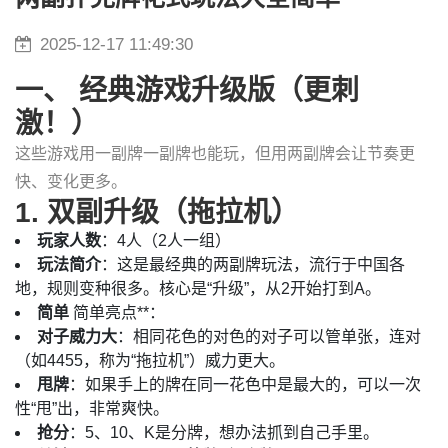
2025-12-17 11:49:30
一、 经典游戏升级版（更刺
激！）
这些游戏用一副牌一副牌也能玩，但用两副牌会让节奏更
快、变化更多。
1. 双副升级（拖拉机）
玩家人数
：4人（2人一组）
玩法简介
：这是最经典的两副牌玩法，流行于中国各
地，规则变种很多。核心是“升级”，从2开始打到A。
简单
简单亮点**：
对子威力大
：相同花色的对色的对子可以管单张，连对
（如4455，称为“拖拉机”）威力更大。
甩牌
：如果手上的牌在同一花色中是最大的，可以一次
性“甩”出，非常爽快。
抢分
：5、10、K是分牌，想办法抓到自己手里。