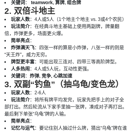
关键词
：
teamwork, 算牌, 组合牌
2. 双倍斗地主
玩家人数
：4人或5人（1个地主个地主 vs. 3或4个农民）
玩法简介
：在经典斗地主基础上使用两副牌，牌量翻
倍，炸弹更多，场面更火爆。
简单亮点
：
炸弹满天飞
：四张一样的算是小炸弹，八张一样的则是
“天王炸”，威力无穷。
牌型更丰富
：可能出现三连对、四带三等高阶牌型。
人多热闹
：4人或5人玩，互动性更强。
关键词
：
炸弹, 竞争, 心跳加速
3. 双副“钓鱼”（抽乌龟/变色龙）
玩家人数
：2-6人
玩法简介
：将所有牌平均发完，玩家先把手上的对子全
部打出。然后轮流从下家手里抽一张牌，凑成对子再打出。
最后剩下单张“乌龟”牌的人输。
简单亮点
：
记忆与运气
：要记住别人抽过什么牌，猜出“乌龟”牌在谁