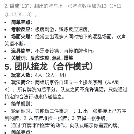
2.
组成“13”
：翻出的牌与上一张牌点数相加为13（J=11,
Q=12, K=13）。
简单亮点
：
考验反应
：极度刺激，锻炼反应速度。
场面火爆
：经常会出现多人同时拍下的混乱场面，欢声
笑语不断。
道具简单
：不需要铃铛，直接拍牌也行。
关键词
：
反应速度, 混乱, 爆笑
5. 团队接龙（合作模式）
玩家人数
：4人（2人一组）
玩法简介
：两组玩家各自建立一个接龙序列（从A到
K）。所有牌洗匀后平分，队友之间
不允许说话
，只能通过
特定的合法行动来传递信息。
简单规则
：
轮到你时，只能做三件事之一：1. 出一张能接上己方序
列的牌；2. 从弃牌堆捡一张牌；3. 弃掉一张手牌。
通过“弃牌”和“捡牌”的动作，向队友暗示你需要的牌。
简单亮点
：