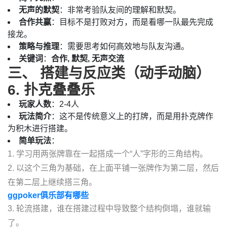
无声的默契
：非常考验队友间的理解和默契。
合作共赢
：目标不是打败对方，而是看哪一队最先完成
接龙。
策略与推理
：需要思考如何高效地与队友沟通。
关键词
：
合作, 默契, 无声交流
三、 搭建与反应类（动手动脑）
6. 扑克叠叠乐
玩家人数
：2-4人
玩法简介
：这不是传统意义上的打牌，而是用扑克牌作
为积木进行搭建。
简单玩法
：
1. 学习用两张牌靠在一起搭成一个“人”字形的三角结构。
2. 以这个三角为基础，在上面平铺一张牌作为第二层，然后
在第二层上继续搭三角。
ggpoker俱乐部有哪些
3. 轮流搭建，谁在搭建过程中导致整个结构倒塌，谁就输
了。