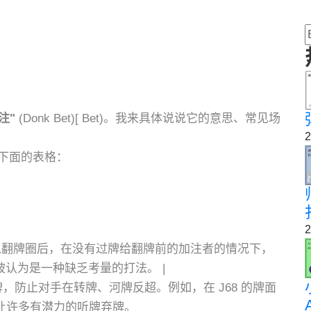
注"
(Donk Bet)[ Bet)。我来具体说说它的意思、常见场
2
下面的表格：
2
入翻牌圈后，在没有过牌给翻牌前的加注者的情况下，
被认为是一种缺乏考量的打法。 |
，防止对手在转牌、河牌反超。例如，在 J68 的牌面
以让许多有潜力的听牌弃牌。