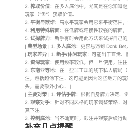
2.
榨取价值
：在多人底池中，尤其是在你知道翻
玩家（"鱼"）获取价值。
3.
平衡与欺诈
：高水平玩家会用它来平衡范围，
4.
利用特殊牌面
：在低牌或连接性较强的牌面，Do
5.
试探牌力
：新手有时会用此方法来试探自己的牌
|
典型场景
| 1.
多人底池
：更容易遇到 Donk B
|
玩家差异
| 1.
新手/休闲玩家
：可能出于直觉、
2.
资深玩家
：使用频率较低，但一旦使用，往往
3.
东南亚等地
：在一些非正规的线下私人牌局（
注，包括超池下注。这可能是因为这些地方的玩
头，需要额外小心。 |
|
主要对策
| 1.
评估手牌
：根据自身牌力决定。
2.
观察对手
：针对不同风格的玩家调整策略。对
其下注。
3.
控制底池
：当不确定时，跟注并观察后续行动，
补充几点提醒