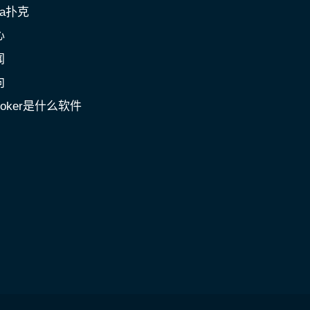
a扑克
心
闻
向
poker是什么软件