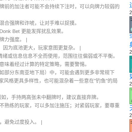
牌前的加注者可能不会持续下注时，可以向牌力较弱的
2
混合强牌和诈唬，让对手难以捉摸。
nk Bet 更能发挥扰乱效果。
力强度。 |
et，因为底池更大，玩家意图更复杂。 |
2
情绪或信息信息不全而使用，范围往往偏弱或不平衡。
意味着经过计算的特定策略，需要警惕。
如部分东南亚地下局）中，可能会遇到更多非常规下
家风格更具多样性，也可能混杂着一些意在"钓鱼"的局
2
例如，手持两高张未中翻牌时，建议直接弃牌。
不熟练的玩家，可以多加注施压；对紧弱玩家，要尊重
2
避免过度投入。 |