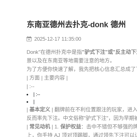
东南亚德州去扑克-donk 德州
2025-12-17 11:35:00
Donk"在德州扑克中是指
"驴式下注"或"反主动下
景以及在东南亚等地需要注意的地方。
为了方便你快速了解，我先把核心信息汇总成了
| 方面 | 主要内容 |
| :--
| :--
|
|
基本定义
| 翻牌前在不利位置跟注的玩家，进
反而率先下注。中文俗称"驴式下注"，因为早期
|
常见动机
| 1.
保护权益
：击中不错但不够强的牌
上，你手持 AJ 顶对顶踢脚，通过领先下注可