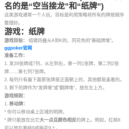
名的是“空当接龙”和“纸牌”)
这类游戏通常一个人玩，目标是利用策略将所有的牌按顺序
整理好。
游戏：纸牌
游戏目标：
组建四叠从A到K的、同花色的“基础牌堆”。
ggpoker官网
准备工作：
1. 发28张牌成7列，从左到右，第一列1张牌，第二列2张
牌……第七列7张牌。
2. 每列只有最下面那张牌是正面朝上的，其他都是盖着的。
3. 剩下的牌作为“发牌堆”或“翻牌堆”，放在左上方。
游戏规则：
1.
移动牌：
* 你可以移动桌上区域的明牌。
* 牌只能放在比它
大一点且颜色相反
的牌上。例如，红桃8
可以放在黑桃9或梅花9上。