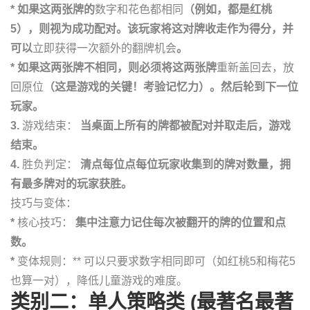
* 如果这两张牌的
数字和花色都相同
（例如，都是红桃
5），则视为成功配对。该玩家将这对牌收走作为得分，并
可以
立即获得一次额外的翻牌机会
。
* 如果这两张牌不相同，则必须将这两张牌
重新盖回去，放
回原位
（这是游戏的关键！考验记忆力）。然后轮到下一位
玩家。
3.
游戏结束：
当桌面上所有的牌都被配对并取走后，游戏
结束。
4.
胜负判定：
清点每位点每位玩家收集到的牌对数量，拥
有最多牌对的玩家获胜。
技巧与变体：
*
核心技巧：
集中注意力记住每次被翻开的牌的位置和点
数。
*
变体规则：** 可以只要求数字相同即可（如红桃5和梅花5
也算一对），降低儿童游戏的难度。
类别二：单人策略类 (最著名最著